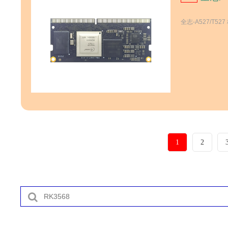
全志-A527/T52
1
2