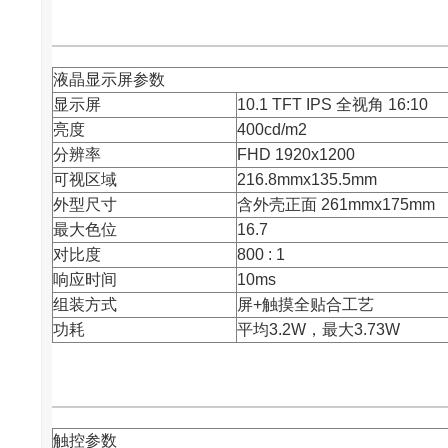
液晶显示屏参数
显示屏
10.1 TFT IPS 全视角 16:10
亮度
400cd/m2
分辨率
FHD 1920x1200
可视区域
216.8mmx135.5mm
外型尺寸
含外壳正面 261mmx175mm
最大色位
16.7
对比度
800 : 1
响应时间
10ms
组装方式
屏+触摸全贴合工艺
功耗
平均3.2W，最大3.73W
触控参数