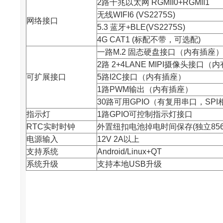
2路千兆以太网 RGMII0+RGMII1
无线WIFI6 (VS2275S)
网络接口
5.3 蓝牙+BLE(VS2275S)
4G CAT1 (标配不带，可选配)
一路M.2 固态硬盘接口（内有插座
2路 2+4LANE MIPI摄像头接口（
可扩展接口
5路I2C接口（内有插座）
1路PWM输出（内有插座）
30路可用GPIO（有复用串口，SP
指示灯
1路GPIO可控制指示灯接口
RTC实时时钟
外置纽扣电池掉电时间保存(独立856
电源输入
12V 2A以上
支持系统
Android/Linux+QT
系统升级
支持本地USB升级