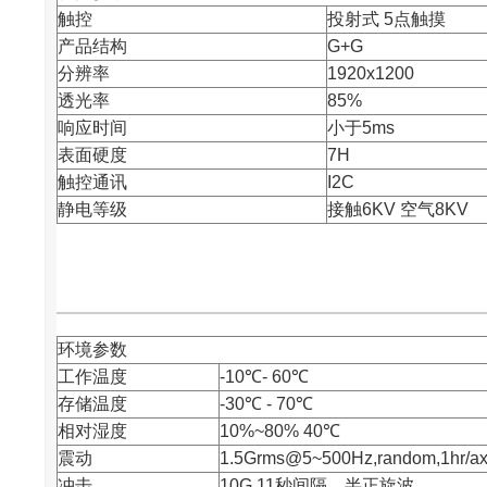
触控
投射式 5点触摸
产品结构
G+G
分辨率
1920x1200
透光率
85%
响应时间
小于5ms
表面硬度
7H
触控通讯
I2C
静电等级
接触6KV 空气8KV
环境参数
工作温度
-10℃- 60℃
存储温度
-30℃ - 70℃
相对湿度
10%~80% 40℃
震动
1.5Grms@5~500Hz,random,1hr/ax
冲击
10G,11秒间隔，半正旋波