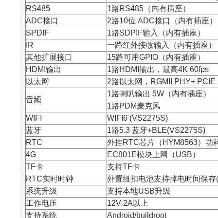
RS485
1路RS485（内有插座）
ADC接口
2路10位 ADC接口（内有插座）
SPDIF
1路SDPIF输入（内有插座）
IR
一路红外接收输入（内有插座）
其他扩展接口
15路可用GPIO（内有插座）
HDMI输出
1路HDMI输出，最高4K 60fps
以太网
2路以太网，RGMII PHY+ PCIE
1路喇叭输出 5W（内有插座）
音频
1路PDM麦克风
WIFI
WIFI6 (VS2275S)
蓝牙
1路5.3 蓝牙+BLE(VS2275S)
RTC
外挂RTC
芯片
（HYM8563）功耗
4G
EC801E模块上网（USB）
TF卡
支持TF卡
RTC实时时钟
外置纽扣电池支持掉电时间保存(独立
系统升级
支持本地USB升级
工作电压
12V 2A以上
支持系统
Android/buildroot