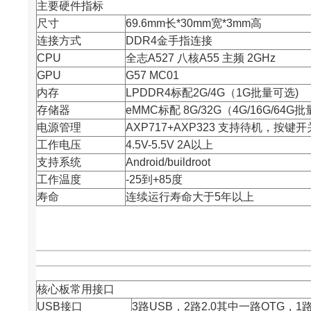
主要硬件指标
尺寸
69.6mm长*30mm宽*3mm高
连接方式
DDR4金手指连接
CPU
全志
A527 八核A55 主频 2GHz
GPU
G57 MC01
内存
LPDDR4标配2G/4G（1G批量可选)
存储器
eMMC标配 8G/32G（4G/16G/64G
电源管理
AXP717+AXP323 支持待机，按键
工作电压
4.5V-5.5V 2A以上
支持系统
Android/buildroot
工作温度
-25到+85度
寿命
连续运行寿命大于5年以上
核心板常用接口
USB接口
3路USB，2路2.0其中一路OTG，1路