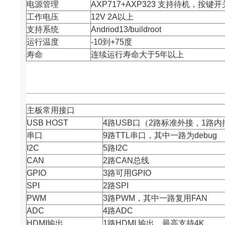
电源管理
AXP717+AXP323 支持待机，按键
工作电压
12V 2A以上
支持系统
Andriod13/buildroot
运行温度
-10到+75度
寿命
连续运行寿命大于5年以上
主板常用接口
USB HOST
4路USB口（2路标准外接，1路内插
串口
9路TTL串口，其中一路为debug
I2C
5路I2C
CAN
2路CAN总线
GPIO
3路可用GPIO
SPI
2路SPI
PWM
3路PWM，其中一路复用FAN
ADC
4路ADC
HDMI输出
1路HDMI 输出，最高支持4K