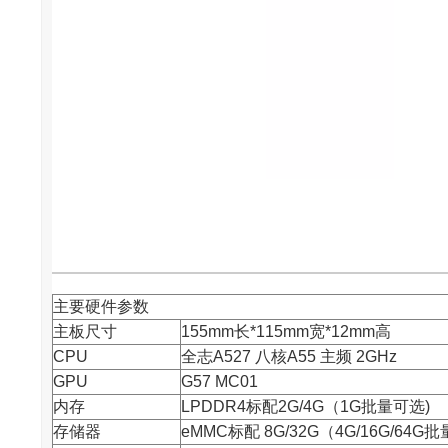
主要硬件参数
主板尺寸
155mm长*115mm宽*12mm高
CPU
全志
A527 八核A55 主频 2GHz
GPU
G57 MC01
内存
LPDDR4标配2G/4G（1G批量可选)
存储器
eMMC标配 8G/32G（4G/16G/64G