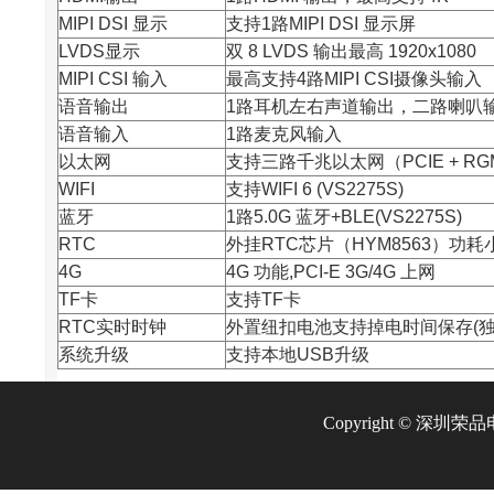
MIPI DSI 显示
支持1路MIPI DSI 显示屏
LVDS显示
双 8 LVDS 输出最高 1920x1080
MIPI CSI 输入
最高支持4路MIPI CSI摄像头输入
语音输出
1路耳机左右声道输出，二路喇叭输出
语音输入
1路麦克风输入
以太网
支持三路千兆以太网（PCIE + RGM
WIFI
支持WIFI 6 (VS2275S)
蓝牙
1路5.0G 蓝牙+BLE(VS2275S)
RTC
外挂RTC
芯片
（HYM8563）功耗小
4G
4G 功能,PCI-E 3G/4G 上网
TF卡
支持TF卡
RTC实时时钟
外置纽扣电池支持掉电时间保存(独立 
系统升级
支持本地USB升级
Copyright © 深圳荣